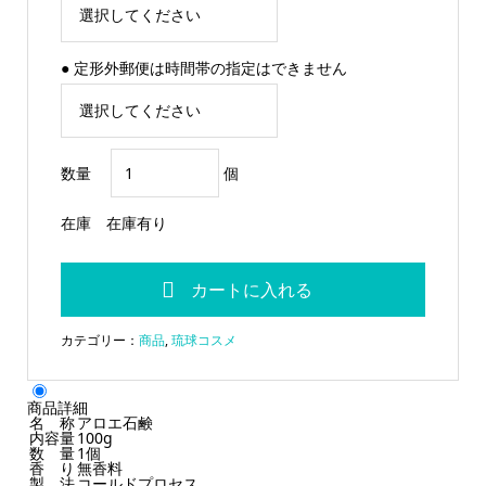
● 定形外郵便は時間帯の指定はできません
数量
個
在庫
在庫有り
カテゴリー：
商品
,
琉球コスメ
商品詳細
名 称
アロエ石鹸
内容量
100g
数 量
1個
香 り
無香料
製 法
コールドプロセス