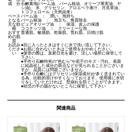
成 分
石鹸素地(パーム油、パーム核油、オリーブ果実油、ヤ
シ油)、 水、グリセリン、アロエベラ液汁、月見草油、
トコフェロール（天然由来）
ベース
パーム油 ： 潤い、泡持ち
となる
パーム核油 ： 泡立ち、角質除去
主な効
ピュアオリーブ油 ： 保湿、皮ふの保護
能
ココナッツ油 ： クリーミーな泡
おすす
普通肌、敏感肌、乾燥肌、荒れ肌、日焼け肌
めの肌
質
お読み
●目に入ったときはすぐに水で洗い流して下さい。
くださ
●お肌に合わないときはご使用をおやめください。
い
●保管の際は、直射日光を避け、涼しい場所に保管して
下さい。
●手作り石鹸特有の“色むら”や若干のキズ・汚れ、表面
に結晶化した成分の斑点などが見られることがございま
すが、品質には問題ございません。
●手作り石鹸にはグリセリン(保湿成分)が多く含まれてい
る為、比較的溶けやすくなっております。使用後に水切
りをしていただければ、型崩れを防ぐことができます。
●幼児の手の届かないところに保管して下さい
関連商品