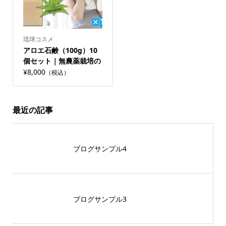
琉球コスメ
アロエ石鹸（100g）10
個セット｜無農薬栽培の
宮古島産アロエベラ使用
¥8,000
（税込）
驚くほど超しっとり 手
作りコールドプロセス製
法 無香料 チュフディー
最近の記事
ナチュール
ブログサンプル4
ブログサンプル3