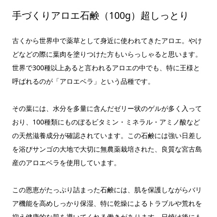
手づくりアロエ石鹸（100g）超しっとり
古くから世界中で薬草として身近に使われてきたアロエ。やけ
どなどの際に葉肉を塗りつけた方もいらっしゃると思います。
世界で300種以上あると言われるアロエの中でも、特に王様と
呼ばれるのが「アロエベラ」という品種です。
その葉には、水分を多量に含んだゼリー状のゲルが多く入って
おり、100種類にものぼるビタミン・ミネラル・アミノ酸など
の天然滋養成分が確認されています。この石鹸には強い日差し
を浴びサンゴの大地で大切に無農薬栽培された、良質な宮古島
産のアロエベラを使用しています。
この恩恵がたっぷり詰まった石鹸には、肌を保護しながらバリ
ア機能を高めしっかり保湿、特に乾燥によるトラブルや荒れを
抑え健康的な肌を導いてくれる働きがあります。日焼け後にも