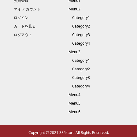
会員登録
Menu1
マイ アカウント
Menu2
ログイン
Category1
カートを見る
Category2
ログアウト
Category3
Category4
Menu3
Category1
Category2
Category3
Category4
Menu4
Menu5
Menu6
Copyright © 2021 385store All Rights Reserved.