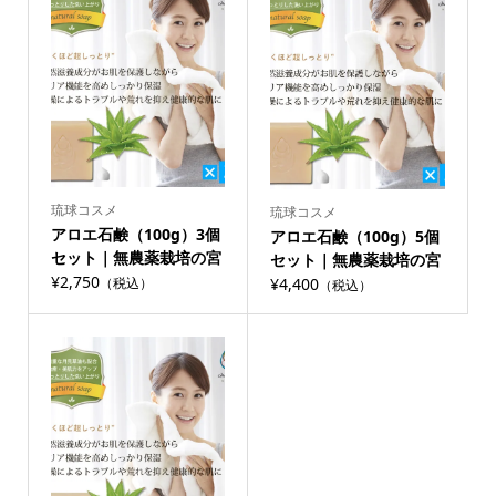
琉球コスメ
琉球コスメ
アロエ石鹸（100g）3個
アロエ石鹸（100g）5個
セット｜無農薬栽培の宮
セット｜無農薬栽培の宮
古島産アロエベラ使用
¥2,750
古島産アロエベラ使用 驚
¥4,400
（税込）
（税込）
驚くほど超しっとり 手
くほど超しっとり 手作り
作りコールドプロセス製
コールドプロセス製法 無
法 無香料 チュフディー
香料 チュフディー ナチ
ナチュール
ュール