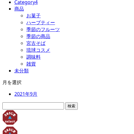
Category4
商品
お菓子
ハーブティー
季節のフルーツ
季節の商品
宮古そば
琉球コスメ
調味料
雑貨
未分類
月を選択
2021年9月
検
索: