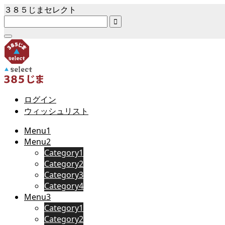
３８５じまセレクト

ログイン
ウィッシュリスト
Menu1
Menu2
Category1
Category2
Category3
Category4
Menu3
Category1
Category2