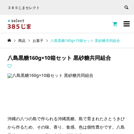
３８５じまセレクト


商品
お菓子
八島黒糖160g×10箱セット 黒砂糖共同組合
八島黒糖160g×10箱セット 黒砂糖共同組合
沖縄の八つの島で作られる沖縄黒糖。島で育まれたさとうきび
から作るため、その味、香り、食感、色は個性豊かです。八島