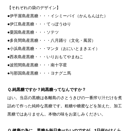
【それぞれの袋のデザイン】
●伊平屋島産黒糖・・・イシミーバイ（かんもんはた）
●伊江島産黒糖・・・てっぽうゆり
●粟国島産黒糖・・・ソテツ
●多良間島産黒糖・・・八月踊り（文化・風習）
●小浜島産黒糖・・・マンタ（おにいとまきエイ）
●西表島産黒糖・・・いりおもてやまねこ
●波照間島産黒糖・・・南十字星
●与那国島産黒糖・・・ヨナグニ馬
Ｑ.純黒糖ですか？純黒糖ってなんですか？
はい。当店の黒糖は各離島のさとうきびの一番搾り汁だけを煮
詰めて作った純粋な黒糖です。粗糖や糖蜜などを加えた、加工
黒糖ではありません。本物の味をお楽しみください。
Ｑ.健康の為に、黒糖を毎日食べたいのですが、1日何かけくら