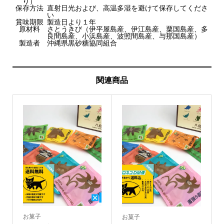
り）
保存方法
直射日光および、高温多湿を避けて保存してくださ
い
賞味期限
製造日より１年
原材料
さとうきび（伊平屋島産、伊江島産、粟国島産、多
良間島産、小浜島産、波照間島産、与那国島産）
製造者
沖縄県黒砂糖協同組合
関連商品
お菓子
お菓子