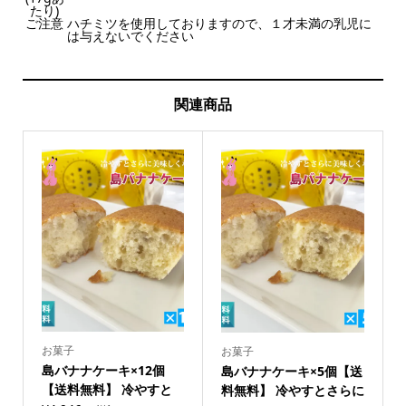
たり)
ご注意
ハチミツを使用しておりますので、１才未満の乳児に
は与えないでください
関連商品
お菓子
お菓子
島バナナケーキ×12個
島バナナケーキ×5個【送
【送料無料】 冷やすと
料無料】 冷やすとさらに