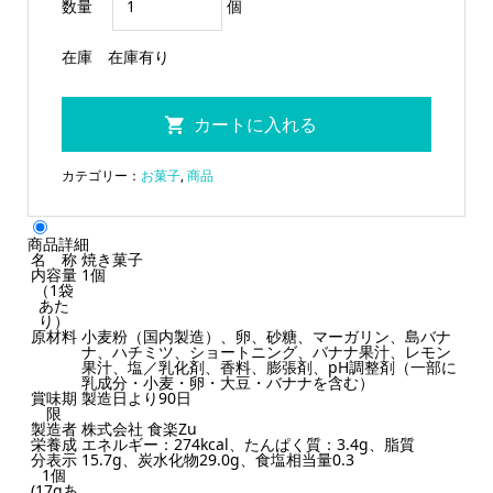
数量
個
在庫
在庫有り
カテゴリー：
お菓子
,
商品
商品詳細
名 称
焼き菓子
内容量
1個
（1袋
あた
り）
原材料
小麦粉（国内製造）、卵、砂糖、マーガリン、島バナ
ナ、ハチミツ、ショートニング、バナナ果汁、レモン
果汁、塩／乳化剤、香料、膨張剤、pH調整剤（一部に
乳成分・小麦・卵・大豆・バナナを含む）
賞味期
製造日より90日
限
製造者
株式会社 食楽Zu
栄養成
エネルギー：274kcal、たんぱく質：3.4g、脂質
分表示
15.7g、炭水化物29.0g、食塩相当量0.3
1個
(17gあ