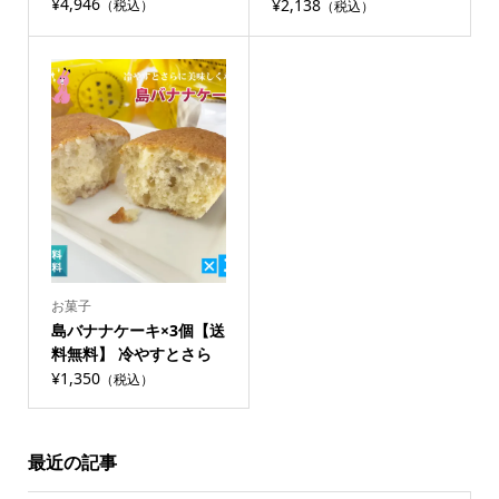
さらに美味しい
¥4,946
美味しい
¥2,138
（税込）
（税込）
お菓子
島バナナケーキ×3個【送
料無料】 冷やすとさら
に美味しい
¥1,350
（税込）
最近の記事