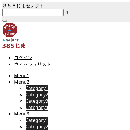
３８５じまセレクト

ログイン
ウィッシュリスト
Menu1
Menu2
Category1
Category2
Category3
Category4
Menu3
Category1
Category2