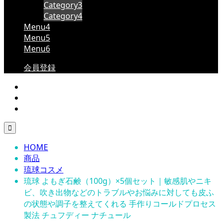
Category3
Category4
Menu4
Menu5
Menu6
会員登録

HOME
商品
琉球コスメ
琉球 よもぎ石鹸（100g）×5個セット｜敏感肌やニキ
ビ、吹き出物などのトラブルやお悩みに対しても皮ふ
の状態や調子を整えてくれる 手作りコールドプロセス
製法 チュフディー ナチュール