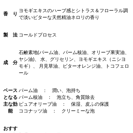
ヨモギエキスのハーブ感とシトラス＆フローラル調
香 り
で淡いビターな天然精油ネロリの香り
製 法
コールドプロセス
石鹸素地(パーム油、パーム核油、オリーブ果実油、
ヤシ油)、 水、グリセリン、ヨモギエキス（ニシヨ
成 分
モギ）、 月見草油、ビターオレンジ油、トコフェロ
ール
ベース
パーム油 ： 潤い、泡持ち
となる
パーム核油 ： 泡立ち、角質除去
主な効
ピュアオリーブ油 ： 保湿、皮ふの保護
能
ココナッツ油 ： クリーミーな泡
おすす