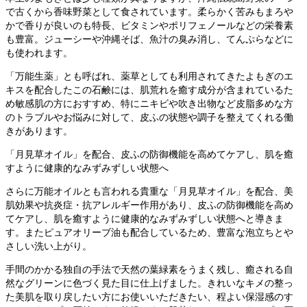
で古くから香味野菜として食されています。柔らかく苦みもまろや
かで香りが良いのも特長、ビタミンやポリフェノールなどの栄養素
も豊富。ジューシーや沖縄そば、魚汁の臭み消し、てんぷらなどに
も使われます。
「万能生薬」とも呼ばれ、薬草としても利用されてきたよもぎのエ
キスを配合したこの石鹸には、肌荒れを癒す成分が含まれているた
め敏感肌の方におすすめ、特にニキビや吹き出物など皮脂多めな方
のトラブルやお悩みに対して、皮ふの状態や調子を整えてくれる働
きがあります。
「月見草オイル」を配合、皮ふの防御機能を高めてケアし、肌を癒
すように健康的なみずみずしい状態へ
さらに万能オイルとも言われる貴重な「月見草オイル」を配合、美
肌効果や抗炎症・抗アレルギー作用があり、皮ふの防御機能を高め
てケアし、肌を癒すように健康的なみずみずしい状態へと導きま
す。またピュアオリーブ油も配合しているため、豊富な泡立ちとや
さしい洗い上がり。
手間のかかる独自の手法で天然の葉緑素をうまく残し、癒される自
然なグリーンに色づく見た目に仕上げました。きれいなキメの整っ
た美肌を取り戻したい方にお使いいただきたい、程よい保湿感のす