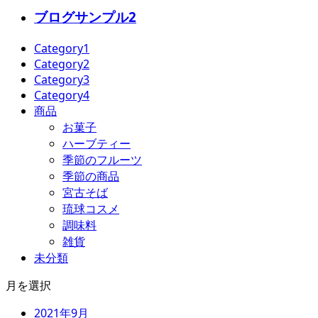
ブログサンプル2
Category1
Category2
Category3
Category4
商品
お菓子
ハーブティー
季節のフルーツ
季節の商品
宮古そば
琉球コスメ
調味料
雑貨
未分類
月を選択
2021年9月