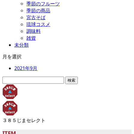
季節のフルーツ
季節の商品
宮古そば
琉球コスメ
調味料
雑貨
未分類
月を選択
2021年9月
検
索:
３８５じまセレクト
ITEM