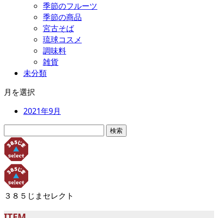
季節のフルーツ
季節の商品
宮古そば
琉球コスメ
調味料
雑貨
未分類
月を選択
2021年9月
検
索:
３８５じまセレクト
ITEM