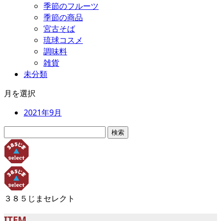
季節のフルーツ
季節の商品
宮古そば
琉球コスメ
調味料
雑貨
未分類
月を選択
2021年9月
検
索:
３８５じまセレクト
ITEM